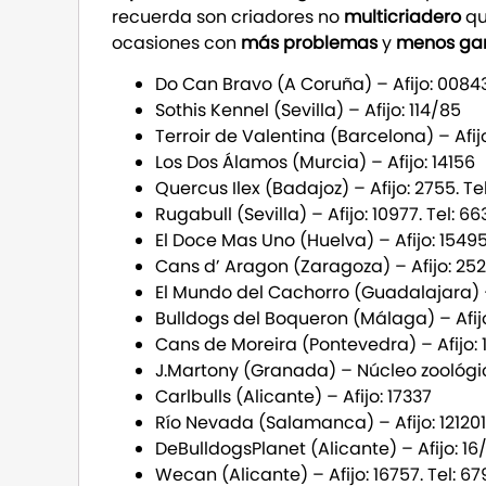
recuerda son criadores no
multicriadero
qu
ocasiones con
más problemas
y
menos gar
Do Can Bravo (A Coruña) – Afijo: 0084
Sothis Kennel (Sevilla) – Afijo: 114/85
Terroir de Valentina (Barcelona) – Afij
Los Dos Álamos (Murcia) – Afijo: 14156
Quercus Ilex (Badajoz) – Afijo: 2755. Te
Rugabull (Sevilla) – Afijo: 10977. Tel: 
El Doce Mas Uno (Huelva) – Afijo: 1549
Cans d’ Aragon (Zaragoza) – Afijo: 252
El Mundo del Cachorro (Guadalajara) –
Bulldogs del Boqueron (Málaga) – Afijos
Cans de Moreira (Pontevedra) – Afijo: 1
J.Martony (Granada) – Núcleo zoológi
Carlbulls (Alicante) – Afijo: 17337
Río Nevada (Salamanca) – Afijo: 12120
DeBulldogsPlanet (Alicante) – Afijo: 16/
Wecan (Alicante) – Afijo: 16757. Tel: 67