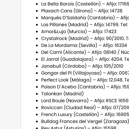
La Bella Barois (Castellón) – Afijo: 1716
Plaxach Cans (Girona) – Afijo: 14728
Marqués D’Saldaña (Cantabria) – Afijo
Los Pillanes (Madrid) – Afijo: 14799. Te
Amor&Lujo (Murcia) – Afijo: 17423
Crystalrock (Madrid) – Afijo: 90/2010. 
De La Mordama (Sevilla) – Afijo: 16334
Del Cami (Alicante) – Afijo: 08140 / Nú
El Jarral (Guadalajara) – Afijo: 4204. T
Janabull (Córdoba) – Afijo: 105/2010
Gongar del Pi (Villajoyosa) – Afijo: 006
Perfect Look (Málaga) – Afijo: 12.048. T
Poison D´Acebo (Cantabria) – Afijo: 15
Talonkan (Madrid)
Lord Boule (Navarra) – Afijo: RSCE 165
Roviccan (Ciudad Real) – Afijo: 07/2010
French Luxury (Castellón) – Afijo: 1690
Bulldog Frances del Vergel (Zaragoza)
Rey Astur (Asturias) – Afijo: 15598