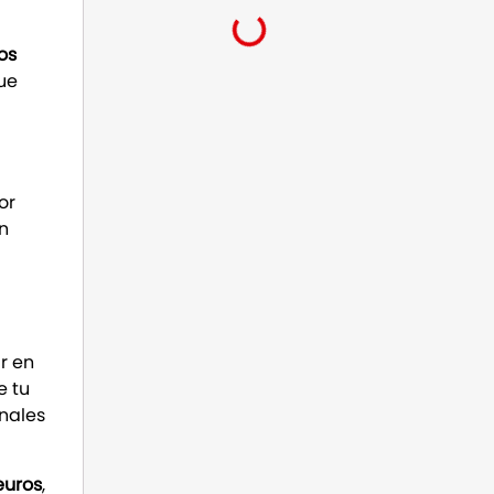
os
que
por
n
r en
e tu
onales
 euros
,