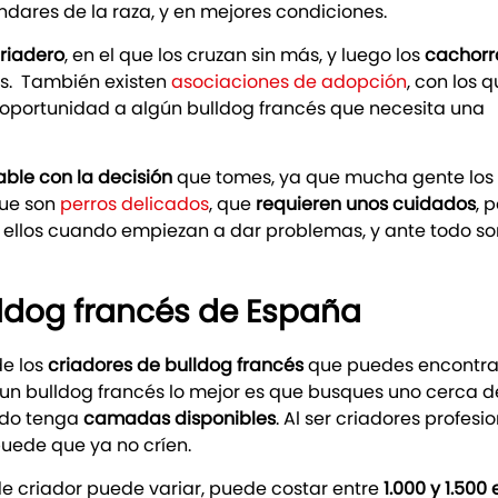
dares de la raza, y en mejores condiciones.
riadero
, en el que los cruzan sin más, y luego los
cachorr
s. También existen
asociaciones de adopción
, con los 
oportunidad a algún bulldog francés que necesita una
ble con la decisión
que tomes, ya que mucha gente los
que son
perros delicados
, que
requieren unos cuidados
, 
llos cuando empiezan a dar problemas, y ante todo so
lldog francés de España
e los
criadores de bulldog francés
que puedes encontra
n un bulldog francés lo mejor es que busques uno cerca d
ndo tenga
camadas disponibles
. Al ser criadores profesi
uede que ya no críen.
e criador puede variar, puede costar entre
1.000 y 1.500