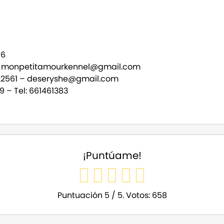
)
96
–
monpetitamourkennel@gmail.com
22561 –
deseryshe@gmail.com
9 – Tel: 661461383
¡Puntúame!
Puntuación
5
/ 5. Votos:
658