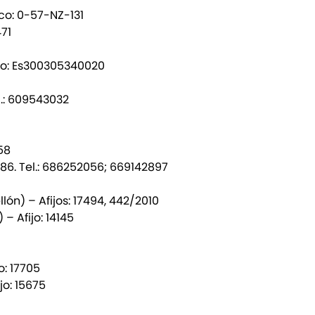
co: 0-57-NZ-131
471
co: Es300305340020
el.: 609543032
158
086. Tel.: 686252056; 669142897
lón) – Afijos: 17494, 442/2010
– Afijo: 14145
o: 17705
jo: 15675