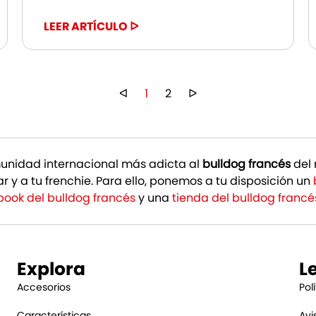
LEER ARTÍCULO ᐅ
ᐊ
1
2
ᐅ
unidad internacional más adicta al
bulldog francés
del 
r y a tu frenchie. Para ello, ponemos a tu disposición un
book del bulldog francés
y una
tienda del bulldog francé
Explora
L
Accesorios
Pol
Características
Avi