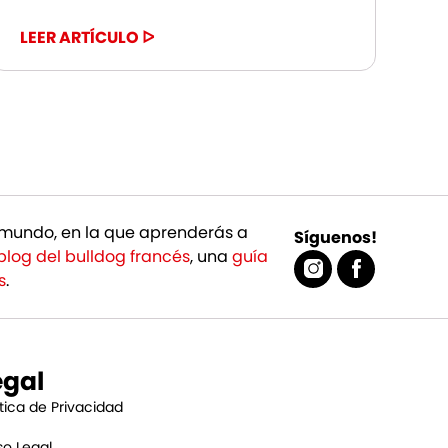
LEER ARTÍCULO ᐅ
mundo, en la que aprenderás a
Síguenos!
blog del bulldog francés
, una
guía
s
.
egal
ítica de Privacidad
so Legal