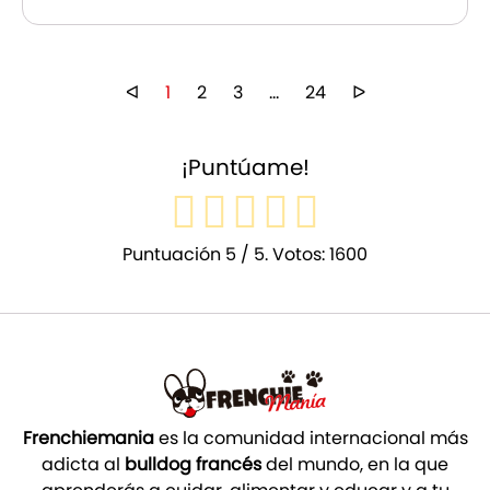
ᐊ
1
2
3
…
24
ᐅ
¡Puntúame!
Puntuación
5
/ 5. Votos:
1600
Frenchiemania
es la comunidad internacional más
adicta al
bulldog francés
del mundo, en la que