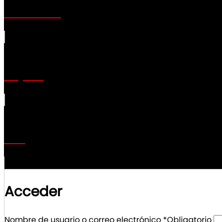
Direcciones
Tarjetas
Salir
Acceder
Nombre de usuario o correo electrónico
*
Obligatorio