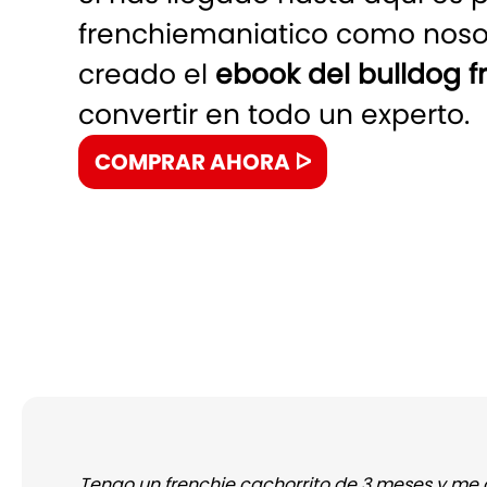
frenchiemaniatico como nosot
creado el
ebook del bulldog f
convertir en todo un experto.
COMPRAR AHORA ᐅ
Tengo un frenchie cachorrito de 3 meses y me c