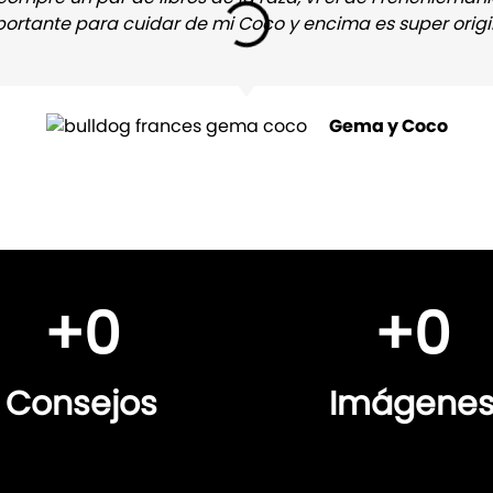
ortante para cuidar de mi Coco y encima es super origi
Gema y Coco
+
0
+
0
Consejos
Imágene