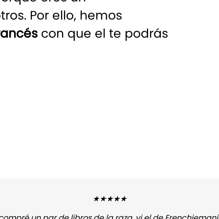
ros. Por ello, hemos
rancés
con que el te podrás
★★★★★
ompré un par de libros de la raza, vi el de Frenchiemani