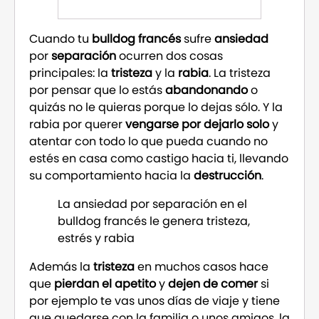
Cuando tu
bulldog francés
sufre
ansiedad
por
separación
ocurren dos cosas
principales: la
tristeza
y la
rabia
. La tristeza
por pensar que lo estás
abandonando
o
quizás no le quieras porque lo dejas sólo. Y la
rabia por querer
vengarse por dejarlo solo
y
atentar con todo lo que pueda cuando no
estés en casa como castigo hacia ti, llevando
su comportamiento hacia la
destrucción
.
La ansiedad por separación en el
bulldog francés le genera tristeza,
estrés y rabia
Además la
tristeza
en muchos casos hace
que
pierdan el apetito
y
dejen de comer
si
por ejemplo te vas unos días de viaje y tiene
que quedarse con la familia o unos amigos, la