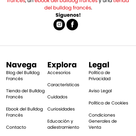
francés
, un
ebook del bulldog francés
y una
tienda
del bulldog francés
.
Síguenos!
Navega
Explora
Legal
Blog del Bulldog
Accesorios
Política de
Francés
Privacidad
Características
Tienda del Bulldog
Aviso Legal
Francés
Cuidados
Política de Cookies
Ebook del Bulldog
Curiosidades
Francés
Condiciones
Educación y
Generales de
Contacto
adiestramiento
Venta