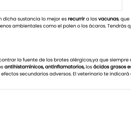
n dicha sustancia lo mejor es
recurrir
a las
vacunas
, que
genos ambientales como el polen o los ácaros. Tendrás qu
encontrar la fuente de los brotes alérgicos,ya que siempr
os
antihistamínicos, antinflamatorios,
los
ácidos grasos e
ectos secundarios adversos. El veterinario te indicará