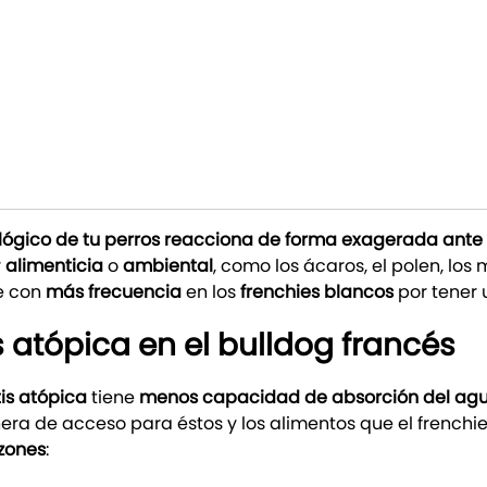
ógico de tu perros reacciona de forma exagerada ante
r
alimenticia
o
ambiental
, como los ácaros, el polen, los 
e con
más frecuencia
en los
frenchies blancos
por tener
 atópica en el bulldog francés
is atópica
tiene
menos capacidad de absorción del ag
anera de acceso para éstos y los alimentos que el fren
zones
: