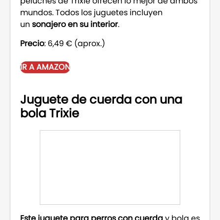
peluches de Trixie ofrecen lo mejor de ambos
mundos. Todos los juguetes incluyen
un
sonajero en su interior
.
Precio
: 6,49 € (aprox.)
IR A AMAZON
Juguete de cuerda con una
bola Trixie
Este juguete para perros con cuerda
y bola es