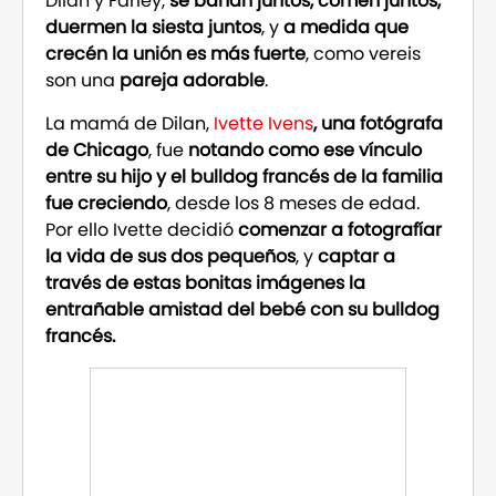
Dilan y Farley,
se bañan juntos, comen juntos,
duermen la siesta juntos
, y
a medida que
crecén la unión es más fuerte
, como vereis
son una
pareja adorable
.
La mamá de Dilan,
Ivette Ivens
, una fotógrafa
de Chicago
, fue
notando como ese vínculo
entre su hijo y el bulldog francés de la familia
fue creciendo
, desde los 8 meses de edad.
Por ello Ivette decidió
comenzar a fotografíar
la vida de sus dos pequeños
, y
captar a
través de estas bonitas imágenes la
entrañable amistad del bebé con su bulldog
francés.