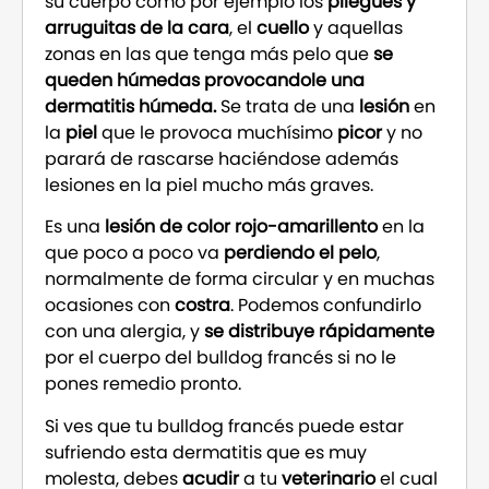
su cuerpo como por ejemplo los
pliegues y
arruguitas de la cara
, el
cuello
y aquellas
zonas en las que tenga más pelo que
se
queden húmedas provocandole una
dermatitis húmeda.
Se trata de una
lesión
en
la
piel
que le provoca muchísimo
picor
y no
parará de rascarse haciéndose además
lesiones en la piel mucho más graves.
Es una
lesión de color rojo-amarillento
en la
que poco a poco va
perdiendo el pelo
,
normalmente de forma circular y en muchas
ocasiones con
costra
. Podemos confundirlo
con una alergia, y
se distribuye rápidamente
por el cuerpo del bulldog francés si no le
pones remedio pronto.
Si ves que tu bulldog francés puede estar
sufriendo esta dermatitis que es muy
molesta, debes
acudir
a tu
veterinario
el cual